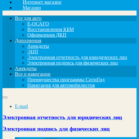
Интернет магазин
Магазин
Все для авто
Е-ОСАГО
Восстановления КБМ
Оформления ДКП
Дополнения
Анекдоты
ЭЦП
Электронная отчетность для юридических лиц
Электронная подпись для физических лиц
Анекдоты
Все о навигации
Преимущества программы СитиГид
Навигация для автомобилистов
E-mail
Электронная отчетность для юридических лиц
Электронная подпись для физических лиц